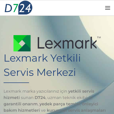
Lexmark Yetkili
Servis Merkezi
Lexmark marka yazıcılarınız için
yetkili servis
hizmeti
sunan
D724
, uzman teknik ekibiyle
garantili onarım
,
yedek parça temini
,
önleyici
bakım hizmetleri
ve
kurumsal servis anlaşmaları