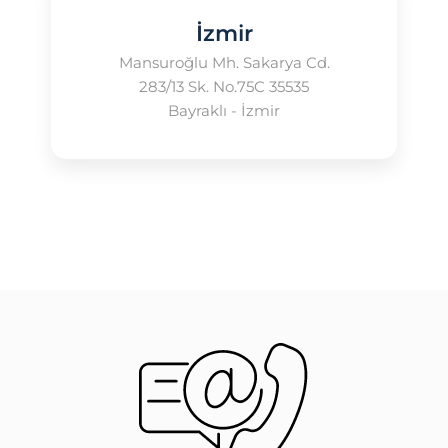
İzmir
Mansuroğlu Mh. Sakarya Cd.
283/13 Sk. No.75C 35535
Bayraklı - İzmir