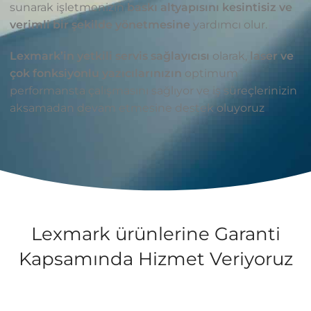
sunarak işletmenizin
baskı altyapısını kesintisiz ve
verimli bir şekilde yönetmesine
yardımcı olur.
Lexmark’in yetkili servis sağlayıcısı
olarak,
laser ve
çok fonksiyonlu yazıcılarınızın
optimum
performansta çalışmasını sağlıyor ve iş süreçlerinizin
aksamadan devam etmesine destek oluyoruz
Lexmark ürünlerine Garanti
Kapsamında Hizmet Veriyoruz